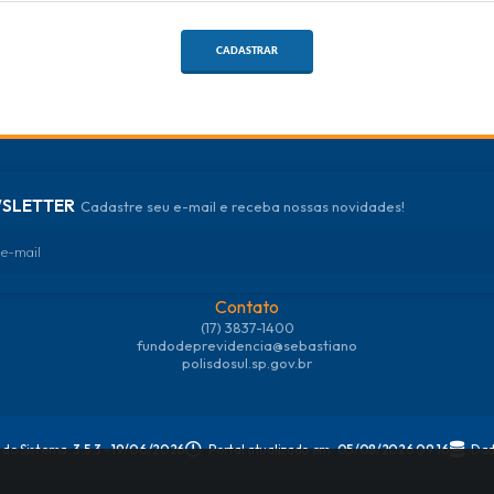
CADASTRAR
SLETTER
Cadastre seu e-mail e receba nossas novidades!
Contato
(17) 3837-1400
fundodeprevidencia@sebastiano
polisdosul.sp.gov.br
 do Sistema:
3.5.3 - 19/06/2026
Portal atualizado em:
05/08/2026 09:16
Dad